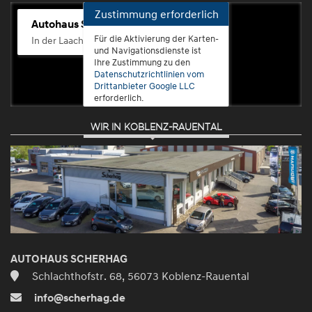
Zustimmung erforderlich
Autohaus Scherhag
Für die Aktivierung der Karten-
In der Laach 76, 56072 Koblenz-Güls
und Navigationsdienste ist
Ihre Zustimmung zu den
Datenschutzrichtlinien vom
Drittanbieter Google LLC
erforderlich.
WIR IN KOBLENZ-RAUENTAL
Zustimmen
und
aktivieren
AUTOHAUS SCHERHAG
Schlachthofstr. 68, 56073 Koblenz-Rauental
info@scherhag.de