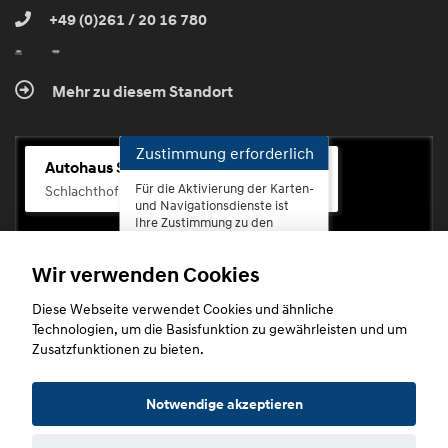
+49 (0)261 / 20 16 780
Mehr zu diesem Standort
Zustimmung erforderlich
Autohaus Scherhag
Für die Aktivierung der Karten-
Schlachthofstr. 68, 56073 Koblenz-Rauental
und Navigationsdienste ist
Ihre Zustimmung zu den
Datenschutzrichtlinien vom
Drittanbieter Google LLC
Wir verwenden Cookies
erforderlich.
Diese Webseite verwendet Cookies und ähnliche
Zustimmen
Technologien, um die Basisfunktion zu gewährleisten und um
und
Zusatzfunktionen zu bieten.
aktivieren
Copyright © 2026. Autohaus Scherhag
Notwendige akzeptieren