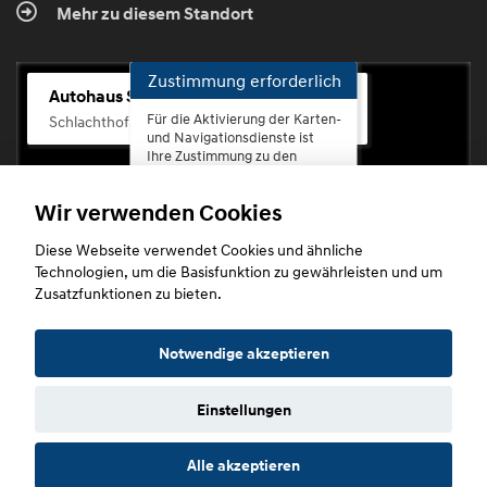
Mehr zu diesem Standort
Zustimmung erforderlich
Autohaus Scherhag
Für die Aktivierung der Karten-
Schlachthofstr. 68, 56073 Koblenz-Rauental
und Navigationsdienste ist
Ihre Zustimmung zu den
Datenschutzrichtlinien vom
Drittanbieter Google LLC
Wir verwenden Cookies
erforderlich.
Diese Webseite verwendet Cookies und ähnliche
Zustimmen
Technologien, um die Basisfunktion zu gewährleisten und um
und
Zusatzfunktionen zu bieten.
aktivieren
Copyright © 2026. Autohaus Scherhag
Notwendige akzeptieren
Einstellungen
Startseite
Datenschutz
Impressum
AGB
AGB (Service)
Alle akzeptieren
AGB (Teile)
AGB (Gebrauchtwagen)
Widerruf