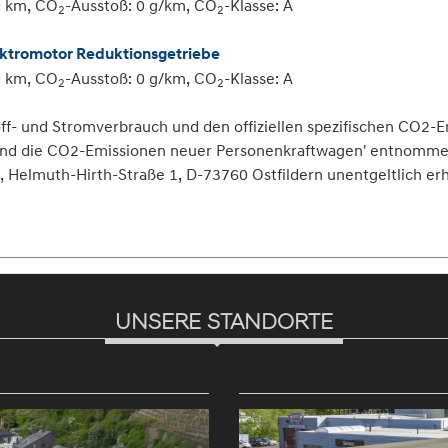
0 km, CO
-Ausstoß: 0 g/km, CO
-Klasse: A
2
2
lektromotor Reduktionsgetriebe
0 km, CO
-Ausstoß: 0 g/km, CO
-Klasse: A
2
2
toff- und Stromverbrauch und den offiziellen spezifischen CO
 und die CO2-Emissionen neuer Personenkraftwagen' entnommen 
elmuth-Hirth-Straße 1, D-73760 Ostfildern unentgeltlich erhäl
UNSERE STANDORTE