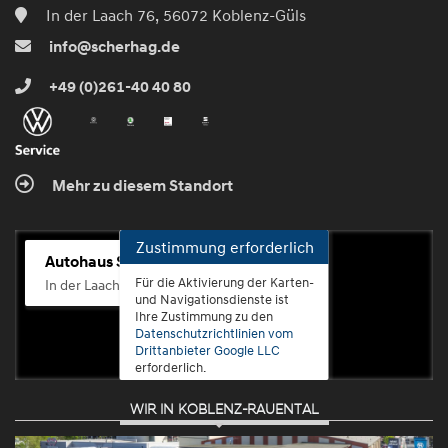
In der Laach 76, 56072 Koblenz-Güls
info@scherhag.de
+49 (0)261-40 40 80
Mehr zu diesem Standort
Zustimmung erforderlich
Autohaus Scherhag
Für die Aktivierung der Karten-
In der Laach 76, 56072 Koblenz-Güls
und Navigationsdienste ist
Ihre Zustimmung zu den
Datenschutzrichtlinien vom
Drittanbieter Google LLC
erforderlich.
WIR IN KOBLENZ-RAUENTAL
Zustimmen
und