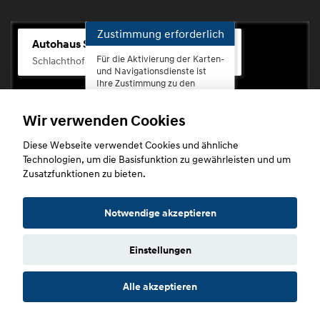
Zustimmung erforderlich
Autohaus Scherhag
Für die Aktivierung der Karten-
Schlachthofstr. 68, 56073 Koblenz-Rauental
und Navigationsdienste ist
Ihre Zustimmung zu den
Datenschutzrichtlinien vom
Drittanbieter Google LLC
Wir verwenden Cookies
erforderlich.
Diese Webseite verwendet Cookies und ähnliche
Zustimmen
Technologien, um die Basisfunktion zu gewährleisten und um
und
Zusatzfunktionen zu bieten.
aktivieren
Copyright © 2026. Autohaus Scherhag
Notwendige akzeptieren
Einstellungen
Startseite
Datenschutz
Impressum
AGB
AGB (Service)
Alle akzeptieren
AGB (Teile)
AGB (Gebrauchtwagen)
Widerruf