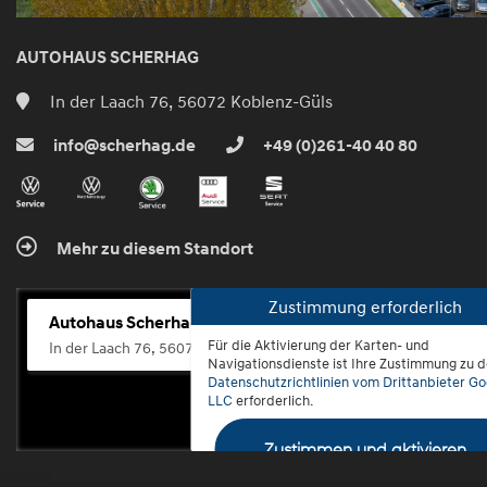
AUTOHAUS SCHERHAG
In der Laach 76, 56072 Koblenz-Güls
info@scherhag.de
+49 (0)261-40 40 80
Mehr zu diesem Standort
Zustimmung erforderlich
Autohaus Scherhag
Für die Aktivierung der Karten- und
In der Laach 76, 56072 Koblenz-Güls
Navigationsdienste ist Ihre Zustimmung zu 
Datenschutzrichtlinien vom Drittanbieter Go
LLC
erforderlich.
Zustimmen und aktivieren