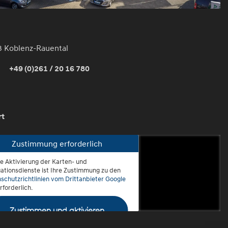
3 Koblenz-Rauental
+49 (0)261 / 20 16 780
rt
Zustimmung erforderlich
ie Aktivierung der Karten- und
oblenz-Rauental
ationsdienste ist Ihre Zustimmung zu den
schutzrichtlinien vom Drittanbieter Google
rforderlich.
Zustimmen und aktivieren