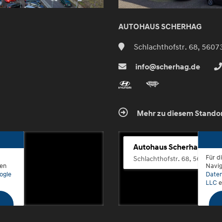
AUTOHAUS SCHERHAG
Schlachthofstr. 68, 5607
info@scherhag.de
Mehr zu diesem Stando
Autohaus Scherhag
Für d
Schlachthofstr. 68, 56073 K
den
Navig
ogle
Daten
LLC
e