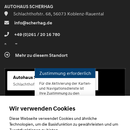
AUTOHAUS SCHERHAG
Schlachthofstr. 68, 56073 Koblenz-Rauental
info@scherhag.de
+49 (0)261 / 20 16 780
Mehr zu diesem Standort
Zustimmung erforderlich
Autohaus Scherhag
Für die Aktivierung der Karten-
Schlachthofstr. 68, 56073 Koblenz-Rauental
und Navigationsdienste ist
Ihre Zustimmung zu den
Datenschutzrichtlinien vom
Drittanbieter Google LLC
Wir verwenden Cookies
erforderlich.
Diese Webseite verwendet Cookies und ähnliche
Zustimmen
Technologien, um die Basisfunktion zu gewährleisten und um
und
Zusatzfunktionen zu bieten.