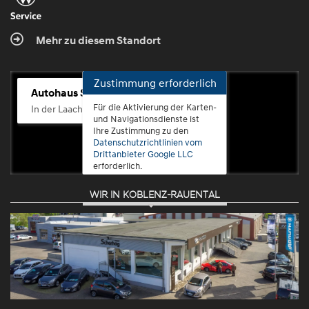
Mehr zu diesem Standort
Zustimmung erforderlich
Autohaus Scherhag
Für die Aktivierung der Karten-
In der Laach 76, 56072 Koblenz-Güls
und Navigationsdienste ist
Ihre Zustimmung zu den
Datenschutzrichtlinien vom
Drittanbieter Google LLC
erforderlich.
WIR IN KOBLENZ-RAUENTAL
Zustimmen
und
aktivieren