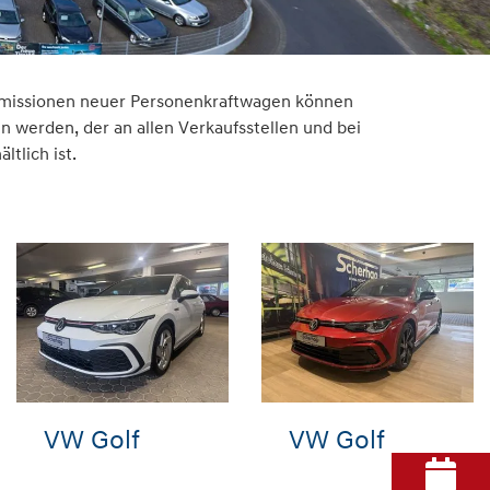
2-Emissionen neuer Personenkraftwagen können
werden, der an allen Verkaufsstellen und bei
tlich ist.
VW Golf
VW Golf
Aud