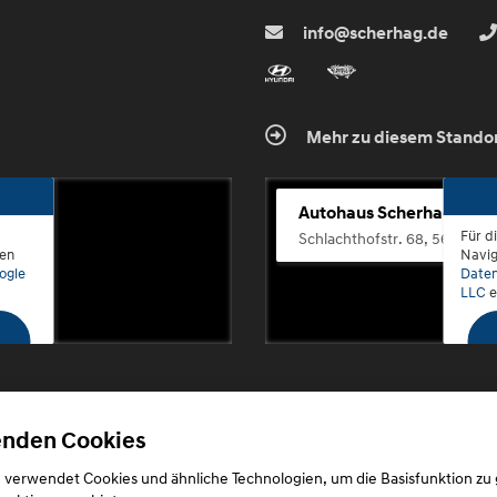
info@scherhag.de
Mehr zu diesem Stando
Autohaus Scherhag
Für d
Schlachthofstr. 68, 56073 K
den
Navig
ogle
Daten
LLC
e
enden Cookies
Copyright © 2026. Autohaus Scherhag
 verwendet Cookies und ähnliche Technologien, um die Basisfunktion zu