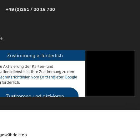
+49 (0)261 / 20 16 780
rt
Zustimmung erforderlich
ie Aktivierung der Karten- und
oblenz-Rauental
ationsdienste ist Ihre Zustimmung zu den
schutzrichtlinien vom Drittanbieter Google
rforderlich.
Zustimmen und aktivieren
 gewährleisten