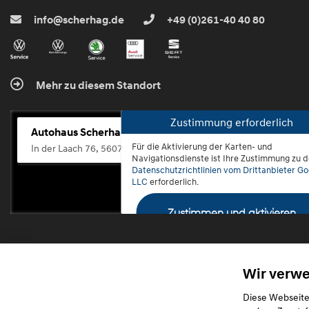
info@scherhag.de
+49 (0)261-40 40 80
Mehr zu diesem Standort
Zustimmung erforderlich
Autohaus Scherhag
Für die Aktivierung der Karten- und
In der Laach 76, 56072 Koblenz-Güls
Navigationsdienste ist Ihre Zustimmung zu 
Datenschutzrichtlinien vom Drittanbieter Go
LLC
erforderlich.
Zustimmen und aktivieren
Wir verw
Diese Webseite