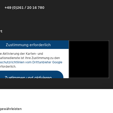
+49 (0)261 / 20 16 780
rt
Zustimmung erforderlich
ie Aktivierung der Karten- und
oblenz-Rauental
ationsdienste ist Ihre Zustimmung zu den
schutzrichtlinien vom Drittanbieter Google
rforderlich.
Zustimmen und aktivieren
 gewährleisten