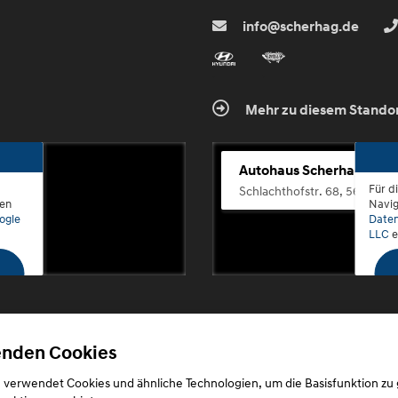
info@scherhag.de
Mehr zu diesem Stando
Autohaus Scherhag
Für d
Schlachthofstr. 68, 56073 K
den
Navig
ogle
Daten
LLC
e
enden Cookies
Copyright © 2026. Autohaus Scherhag
 verwendet Cookies und ähnliche Technologien, um die Basisfunktion zu