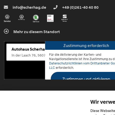
info@scherhag.de
+49 (0)261-40 40 80
Mehr zu diesem Standort
Zustimmung erforderlich
Autohaus Scherhag
Für die Aktivierung der Karten- und
In der Laach 76, 56072 Koblenz-Güls
Navigationsdienste ist Ihre Zustimmung zu 
Datenschutzrichtlinien vom Drittanbieter Go
LLC
erforderlich.
Zustimmen und aktivieren
Wir verw
Diese Webseite