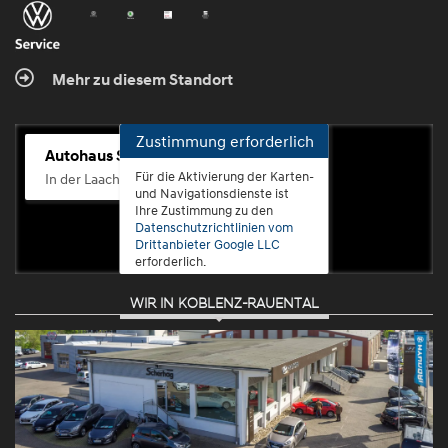
Mehr zu diesem Standort
Zustimmung erforderlich
Autohaus Scherhag
Für die Aktivierung der Karten-
In der Laach 76, 56072 Koblenz-Güls
und Navigationsdienste ist
Ihre Zustimmung zu den
Datenschutzrichtlinien vom
Drittanbieter Google LLC
erforderlich.
WIR IN KOBLENZ-RAUENTAL
Zustimmen
und
aktivieren