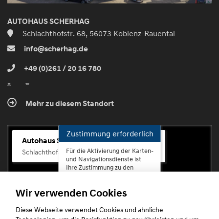
AUTOHAUS SCHERHAG
Schlachthofstr. 68, 56073 Koblenz-Rauental
info@scherhag.de
+49 (0)261 / 20 16 780
Mehr zu diesem Standort
Zustimmung erforderlich
Autohaus Scherhag
Für die Aktivierung der Karten-
Schlachthofstr. 68, 56073 Koblenz-Rauental
und Navigationsdienste ist
Ihre Zustimmung zu den
Datenschutzrichtlinien vom
Drittanbieter Google LLC
Wir verwenden Cookies
erforderlich.
Diese Webseite verwendet Cookies und ähnliche
Zustimmen