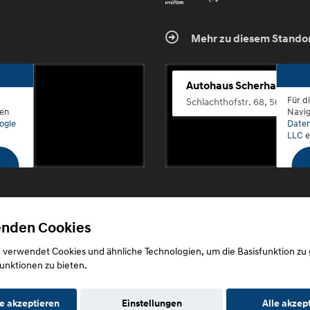
Mehr zu diesem Stando
Autohaus Scherhag
Für d
Schlachthofstr. 68, 56073 K
den
Navig
ogle
Daten
LLC
e
enden Cookies
Copyright © 2026. Autohaus Scherhag
 verwendet Cookies und ähnliche Technologien, um die Basisfunktion zu
unktionen zu bieten.
e akzeptieren
Einstellungen
Alle akzep