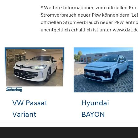
* Weitere Informationen zum offiziellen Kraf
Stromverbrauch neuer Pkw können dem 'Leitfa
offiziellen Stromverbrauch neuer Pkw' ent
unentgeltlich erhältlich ist unter www.dat.de
iza
VW Polo
VW Passa
Variant