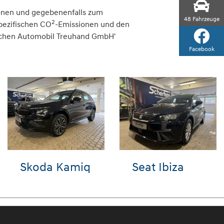
onen und gegebenenfalls zum
48
Fahrzeuge
2
spezifischen CO
-Emissionen und den
tschen Automobil Treuhand GmbH'
Facebook
Audi A6
VW Golf