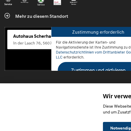
Mehr zu diesem Standort
Zustimmung erforderlich
Autohaus Scherhag
Für die Aktivierung der Karten- und
In der Laach 76, 56072 Koblenz-Güls
Navigationsdienste ist Ihre Zustimmung zu 
Datenschutzrichtlinien vom Drittanbieter Go
LLC
erforderlich.
Zustimmen und aktivieren
Wir verw
Diese Webseite
und um Zusatzf
Notwendig