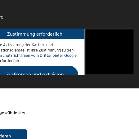
rt
Zustimmung erforderlich
ie Aktivierung der Karten- und
oblenz-Rauental
ationsdienste ist Ihre Zustimmung zu den
schutzrichtlinien vom Drittanbieter Google
rforderlich.
Zustimmen und aktivieren
 gewährleisten
tieren