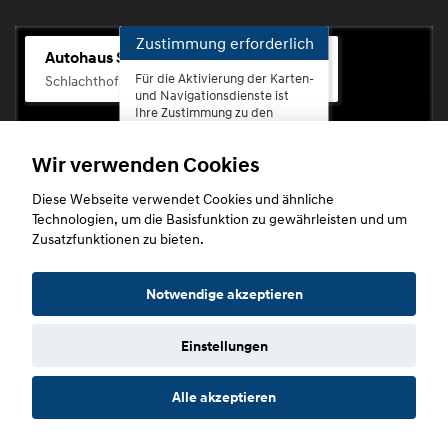
Zustimmung erforderlich
Autohaus Scherhag
Für die Aktivierung der Karten-
Schlachthofstr. 68, 56073 Koblenz-Rauental
und Navigationsdienste ist
Ihre Zustimmung zu den
Datenschutzrichtlinien vom
Drittanbieter Google LLC
Wir verwenden Cookies
erforderlich.
Diese Webseite verwendet Cookies und ähnliche
Zustimmen
Technologien, um die Basisfunktion zu gewährleisten und um
und
Zusatzfunktionen zu bieten.
aktivieren
Copyright © 2026. Autohaus Scherhag
Notwendige akzeptieren
Einstellungen
Startseite
Datenschutz
Impressum
AGB
AGB (Service)
Alle akzeptieren
AGB (Teile)
AGB (Gebrauchtwagen)
Widerruf