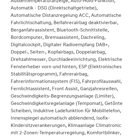
Aussentemperaturanzeige, Auto-Hold-Funktion,
Automatik - DSG (Direktschaltgetriebe),
Automatische Distanzregelung ACC, Automatische
Fahrlichtschaltung, Beifahrerairbag deaktivierbar,
Berganfahrassistent, Bluetooth-Schnittstelle,
Bordcomputer, Bremsassistent, Dachreling,
Digitalcockpit, Digitaler Radioempfang DAB+,
Doppel-, Seiten-, Kopfairbags, Doppelairbag,
Drehzahlmesser, Durchladeeinrichtung, Elektrische
Fensterheber vorn und hinten, ESP (Elektronisches
Stabilitätsprogramm), Fahrerairbag,
Fahrerinformationssystem (FIS), Fahrprofilauswahl,
Fernlichtassistent, Front Assist, Ganzjahresreifen,
Geschwindigkeits-Begrenzungsanlage (Limiter),
Geschwindigkeitsregelanlage (Tempomat), Getönte
Scheiben, Induktive Ladefunktion für Mobiltelefon,
Innenspiegel automatisch abblendend, Isofix-
Kindersitzverankerungen, Klimaanlage Climatronic
mit 2-Zonen-Temperaturregelung, Komfortblinker,