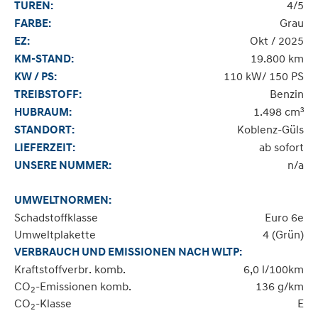
4/5
TÜREN:
Grau
FARBE:
Okt / 2025
EZ:
19.800 km
KM-STAND:
110 kW/ 150 PS
KW / PS:
Benzin
TREIBSTOFF:
1.498 cm³
HUBRAUM:
Koblenz-Güls
STANDORT:
ab sofort
LIEFERZEIT:
n/a
UNSERE NUMMER:
UMWELTNORMEN:
Schadstoffklasse
Euro 6e
Umweltplakette
4 (Grün)
VERBRAUCH UND EMISSIONEN NACH WLTP:
Kraftstoffverbr. komb.
6,0 l/100km
CO
-Emissionen komb.
136 g/km
2
CO
-Klasse
E
2