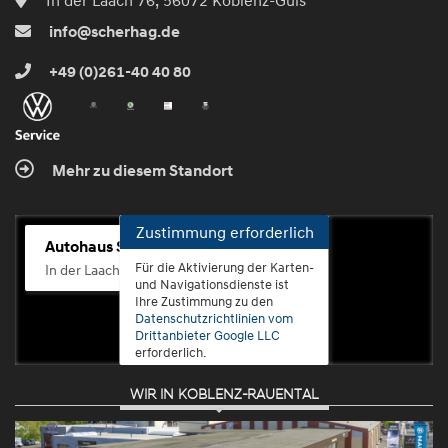
info@scherhag.de
+49 (0)261-40 40 80
Mehr zu diesem Standort
Zustimmung erforderlich
Autohaus Scherhag
Für die Aktivierung der Karten-
In der Laach 76, 56072 Koblenz-Güls
und Navigationsdienste ist
Ihre Zustimmung zu den
Datenschutzrichtlinien vom
Drittanbieter Google LLC
erforderlich.
WIR IN KOBLENZ-RAUENTAL
Zustimmen
und
aktivieren