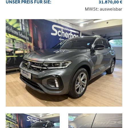
UNSER
PREIS
FÜR SIE
:
31.870,00
€
MWSt: ausweisbar