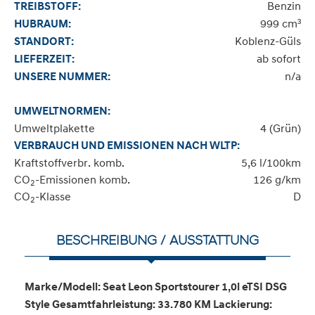
Benzin
TREIBSTOFF:
999 cm³
HUBRAUM:
Koblenz-Güls
STANDORT:
ab sofort
LIEFERZEIT:
n/a
UNSERE NUMMER:
UMWELTNORMEN:
Umweltplakette
4 (Grün)
VERBRAUCH UND EMISSIONEN NACH WLTP:
Kraftstoffverbr. komb.
5,6 l/100km
CO
-Emissionen komb.
126 g/km
2
CO
-Klasse
D
2
BESCHREIBUNG / AUSSTATTUNG
Marke/Modell: Seat Leon Sportstourer 1,0l eTSI DSG
Style Gesamtfahrleistung: 33.780 KM Lackierung: