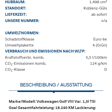
1.498 cm³
HUBRAUM:
Koblenz-Güls
STANDORT:
ab sofort
LIEFERZEIT:
n/a
UNSERE NUMMER:
UMWELTNORMEN:
Schadstoffklasse
Euro 6e
Umweltplakette
4 (Grün)
VERBRAUCH UND EMISSIONEN NACH WLTP:
Kraftstoffverbr. komb.
5,5 l/100km
CO
-Emissionen komb.
124 g/km
2
CO
-Klasse
D
2
BESCHREIBUNG / AUSSTATTUNG
Marke/Modell: Volkswagen Golf VIII Var. 1,5l TSI
Goal Gesamtfahrleistung: 18.240 KM Lackierung: