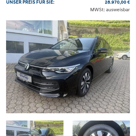
UNSER
PREIS
FÜR SIE
:
28.970,00
€
MWSt: ausweisbar