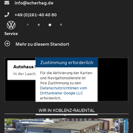
info@scherhag.de
+49 (0)261-40 40 80
Mehr zu diesem Standort
Zustimmung erforderlich
Autohaus Scherhag
Für die Aktivierung der Karten-
In der Laach 76, 56072 Koblenz-Güls
und Navigationsdienste ist
Ihre Zustimmung zu den
Datenschutzrichtlinien vom
Drittanbieter Google LLC
erforderlich.
WIR IN KOBLENZ-RAUENTAL
Zustimmen
und
aktivieren