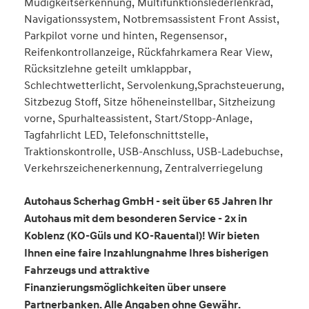
Müdigkeitserkennung, Multifunktionslederlenkrad,
Navigationssystem, Notbremsassistent Front Assist,
Parkpilot vorne und hinten, Regensensor,
Reifenkontrollanzeige, Rückfahrkamera Rear View,
Rücksitzlehne geteilt umklappbar,
Schlechtwetterlicht, Servolenkung,Sprachsteuerung,
Sitzbezug Stoff, Sitze höheneinstellbar, Sitzheizung
vorne, Spurhalteassistent, Start/Stopp-Anlage,
Tagfahrlicht LED, Telefonschnittstelle,
Traktionskontrolle, USB-Anschluss, USB-Ladebuchse,
Verkehrszeichenerkennung, Zentralverriegelung
Autohaus Scherhag GmbH - seit über 65 Jahren Ihr
Autohaus mit dem besonderen Service - 2x in
Koblenz (KO-Güls und KO-Rauental)! Wir bieten
Ihnen eine faire Inzahlungnahme Ihres bisherigen
Fahrzeugs und attraktive
Finanzierungsmöglichkeiten über unsere
Partnerbanken. Alle Angaben ohne Gewähr.