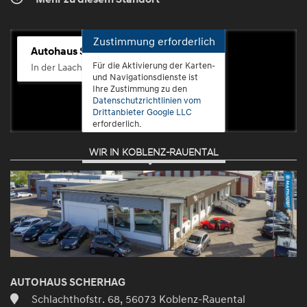
Zustimmung erforderlich
Autohaus Scherhag
Für die Aktivierung der Karten-
In der Laach 76, 56072 Koblenz-Güls
und Navigationsdienste ist
Ihre Zustimmung zu den
Datenschutzrichtlinien vom
Drittanbieter Google LLC
erforderlich.
WIR IN KOBLENZ-RAUENTAL
Zustimmen
und
aktivieren
AUTOHAUS SCHERHAG
Schlachthofstr. 68, 56073 Koblenz-Rauental