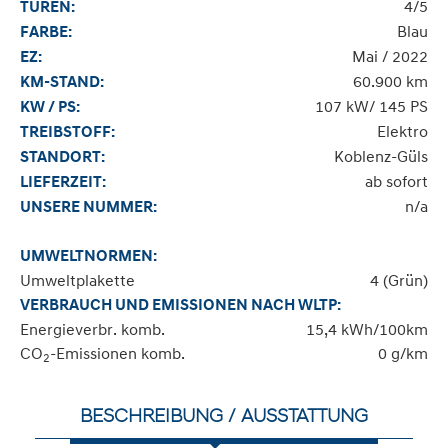
4/5
TÜREN:
Blau
FARBE:
Mai / 2022
EZ:
60.900 km
KM-STAND:
107 kW/ 145 PS
KW / PS:
Elektro
TREIBSTOFF:
Koblenz-Güls
STANDORT:
ab sofort
LIEFERZEIT:
n/a
UNSERE NUMMER:
UMWELTNORMEN:
Umweltplakette
4 (Grün)
VERBRAUCH UND EMISSIONEN NACH WLTP:
Energieverbr. komb.
15,4 kWh/100km
CO
-Emissionen komb.
0 g/km
2
BESCHREIBUNG / AUSSTATTUNG