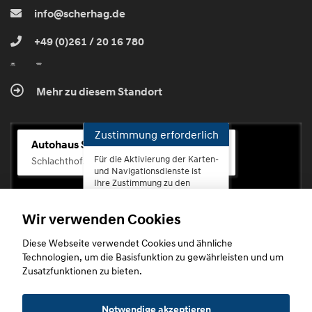
info@scherhag.de
+49 (0)261 / 20 16 780
Mehr zu diesem Standort
Zustimmung erforderlich
Autohaus Scherhag
Für die Aktivierung der Karten-
Schlachthofstr. 68, 56073 Koblenz-Rauental
und Navigationsdienste ist
Ihre Zustimmung zu den
Datenschutzrichtlinien vom
Drittanbieter Google LLC
Wir verwenden Cookies
erforderlich.
Diese Webseite verwendet Cookies und ähnliche
Zustimmen
Technologien, um die Basisfunktion zu gewährleisten und um
und
Zusatzfunktionen zu bieten.
aktivieren
Copyright © 2026. Autohaus Scherhag
Notwendige akzeptieren