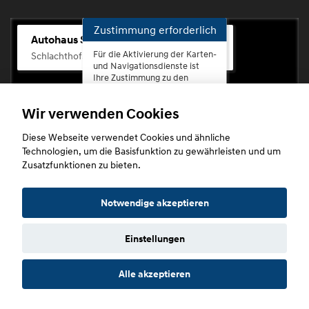
Zustimmung erforderlich
Autohaus Scherhag
Für die Aktivierung der Karten-
Schlachthofstr. 68, 56073 Koblenz-Rauental
und Navigationsdienste ist
Ihre Zustimmung zu den
Datenschutzrichtlinien vom
Drittanbieter Google LLC
Wir verwenden Cookies
erforderlich.
Diese Webseite verwendet Cookies und ähnliche
Zustimmen
Technologien, um die Basisfunktion zu gewährleisten und um
und
Zusatzfunktionen zu bieten.
aktivieren
Copyright © 2026. Autohaus Scherhag
Notwendige akzeptieren
Einstellungen
Startseite
Datenschutz
Impressum
AGB
AGB (Service)
Alle akzeptieren
AGB (Teile)
AGB (Gebrauchtwagen)
Widerruf