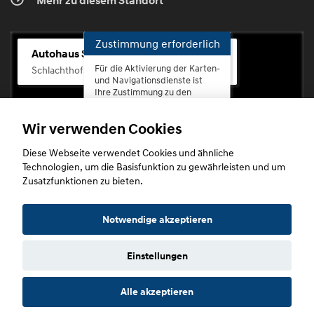
Mehr zu diesem Standort
Zustimmung erforderlich
Autohaus Scherhag
Für die Aktivierung der Karten-
Schlachthofstr. 68, 56073 Koblenz-Rauental
und Navigationsdienste ist
Ihre Zustimmung zu den
Datenschutzrichtlinien vom
Drittanbieter Google LLC
Wir verwenden Cookies
erforderlich.
Diese Webseite verwendet Cookies und ähnliche
Zustimmen
Technologien, um die Basisfunktion zu gewährleisten und um
und
Zusatzfunktionen zu bieten.
aktivieren
Copyright © 2026. Autohaus Scherhag
Notwendige akzeptieren
Einstellungen
Startseite
Datenschutz
Impressum
AGB
AGB (Service)
Alle akzeptieren
AGB (Teile)
AGB (Gebrauchtwagen)
Widerruf