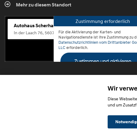
Mehr zu diesem Standort
Zustimmung erforderlich
Autohaus Scherhag
Für die Aktivierung der Karten- und
In der Laach 76, 56072 Koblenz-Güls
Navigationsdienste ist Ihre Zustimmung zu 
Datenschutzrichtlinien vom Drittanbieter Go
LLC
erforderlich.
Zustimmen und aktivieren
Wir verw
Diese Webseite
und um Zusatzf
Notwendig
Startseite
Datensch