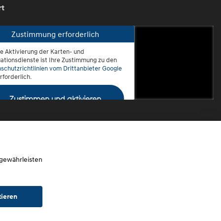
rt
Zustimmung erforderlich
ie Aktivierung der Karten- und
oblenz-Rauental
ationsdienste ist Ihre Zustimmung zu den
schutzrichtlinien vom Drittanbieter Google
rforderlich.
Zustimmen und aktivieren
 gewährleisten
tieren
chtwagen)
Widerruf