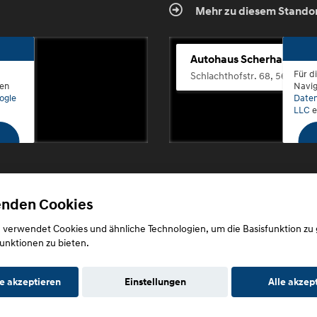
Mehr zu diesem Stando
Autohaus Scherhag
Für d
Schlachthofstr. 68, 56073 K
den
Navig
ogle
Daten
LLC
e
enden Cookies
Copyright © 2026. Autohaus Scherhag
 verwendet Cookies und ähnliche Technologien, um die Basisfunktion zu
unktionen zu bieten.
e akzeptieren
Einstellungen
Alle akzep
utz
Impressum
AGB
AGB (Service)
AGB (Teile)
AGB (Gebrau