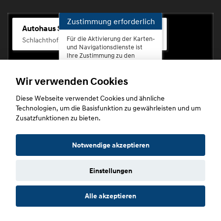
Zustimmung erforderlich
Autohaus Scherhag
Für die Aktivierung der Karten-
Schlachthofstr. 68, 56073 Koblenz-Rauental
und Navigationsdienste ist
Ihre Zustimmung zu den
Datenschutzrichtlinien vom
Drittanbieter Google LLC
Wir verwenden Cookies
erforderlich.
Diese Webseite verwendet Cookies und ähnliche
Zustimmen
Technologien, um die Basisfunktion zu gewährleisten und um
und
Zusatzfunktionen zu bieten.
aktivieren
Copyright © 2026. Autohaus Scherhag
Notwendige akzeptieren
Einstellungen
Startseite
Datenschutz
Impressum
AGB
AGB (Service)
Alle akzeptieren
AGB (Teile)
AGB (Gebrauchtwagen)
Widerruf