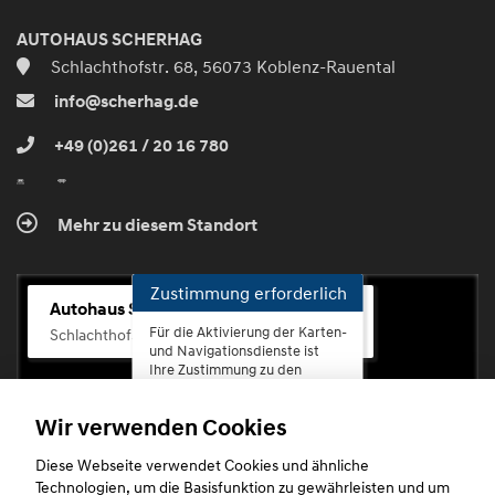
AUTOHAUS SCHERHAG
Schlachthofstr. 68, 56073 Koblenz-Rauental
info@scherhag.de
+49 (0)261 / 20 16 780
Mehr zu diesem Standort
Zustimmung erforderlich
Autohaus Scherhag
Für die Aktivierung der Karten-
Schlachthofstr. 68, 56073 Koblenz-Rauental
und Navigationsdienste ist
Ihre Zustimmung zu den
Datenschutzrichtlinien vom
Drittanbieter Google LLC
Wir verwenden Cookies
erforderlich.
Diese Webseite verwendet Cookies und ähnliche
Zustimmen
Technologien, um die Basisfunktion zu gewährleisten und um