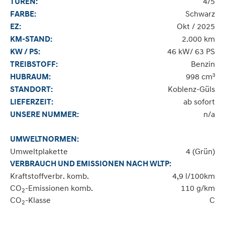
4/5
TÜREN:
Schwarz
FARBE:
Okt / 2025
EZ:
2.000 km
KM-STAND:
46 kW/ 63 PS
KW / PS:
Benzin
TREIBSTOFF:
998 cm³
HUBRAUM:
Koblenz-Güls
STANDORT:
ab sofort
LIEFERZEIT:
n/a
UNSERE NUMMER:
UMWELTNORMEN:
Umweltplakette
4 (Grün)
VERBRAUCH UND EMISSIONEN NACH WLTP:
Kraftstoffverbr. komb.
4,9 l/100km
CO
-Emissionen komb.
110 g/km
2
CO
-Klasse
C
2