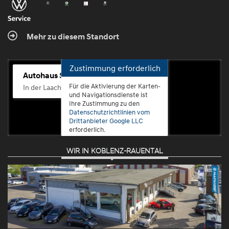
Mehr zu diesem Standort
Zustimmung erforderlich
Autohaus Scherhag
Für die Aktivierung der Karten-
In der Laach 76, 56072 Koblenz-Güls
und Navigationsdienste ist
Ihre Zustimmung zu den
Datenschutzrichtlinien vom
Drittanbieter Google LLC
erforderlich.
WIR IN KOBLENZ-RAUENTAL
Zustimmen
und
aktivieren