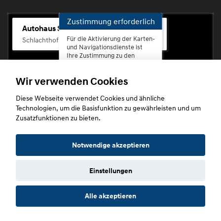
Zustimmung erforderlich
Autohaus Scherhag
Für die Aktivierung der Karten-
Schlachthofstr. 68, 56073 Koblenz-Rauental
und Navigationsdienste ist
Ihre Zustimmung zu den
Datenschutzrichtlinien vom
Drittanbieter Google LLC
Wir verwenden Cookies
erforderlich.
Diese Webseite verwendet Cookies und ähnliche
Zustimmen
Technologien, um die Basisfunktion zu gewährleisten und um
und
Zusatzfunktionen zu bieten.
aktivieren
Copyright © 2026. Autohaus Scherhag
Notwendige akzeptieren
Einstellungen
Startseite
Datenschutz
Impressum
AGB
AGB (Service)
Alle akzeptieren
AGB (Teile)
AGB (Gebrauchtwagen)
Widerruf